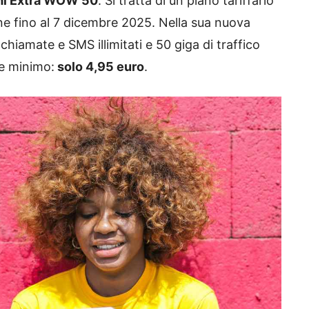
i Extra WOW 50
. Si tratta di un piano tariffario
line fino al 7 dicembre 2025. Nella sua nuova
chiamate e SMS illimitati e 50 giga di traffico
le minimo:
solo 4,95 euro
.