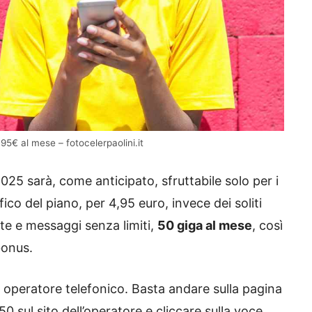
,95€ al mese – fotocelerpaolini.it
025 sarà, come anticipato, sfruttabile solo per i
ico del piano, per 4,95 euro, invece dei soliti
te e messaggi senza limiti,
50 giga al mese
, così
bonus.
te operatore telefonico. Basta andare sulla pagina
0 sul sito dell’operatore e cliccare sulla voce